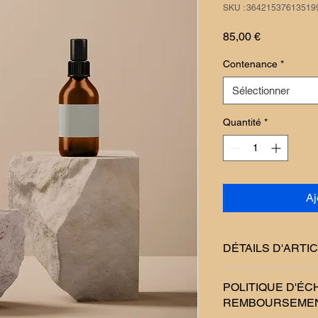
SKU : 36421537613519
Prix
85,00 €
Contenance
*
Sélectionner
Quantité
*
Aj
DÉTAILS D'ARTI
Détails d'article. Sais
POLITIQUE D'ÉC
l'article : taille, mati
REMBOURSEME
emplacement est idéa