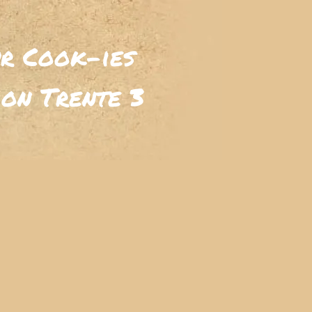
ur Cook-ies
ion
Trente 3