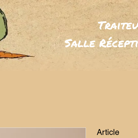
Traite
Salle
Récept
Article